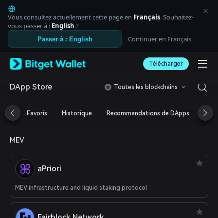
English
日本語
Vous consultez actuellement cette page en
Français
. Souhaitez-
Tiếng Việt
vous passer à :
English
?
Русский
Continuer en Français
Passer à : English
Español (Latinoamérica)
Türkçe
Télécharger
Italiano
Français
Deutsch
DApp Store
Toutes les blockchains
简体中文
繁體中文
Favoris
Historique
Recommandations de DApps
Aird
Português (Portugal)
Bahasa Indonesia
ภาษาไทย
MEV
العربية
हिन्दी
বাংলা
aPriori
Español
Português (Brasil)
MEV infrastructure and liquid staking protocol
Español (Argentina)
Fairblock Network