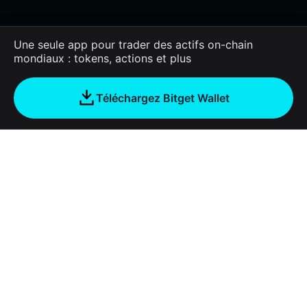
Une seule app pour trader des actifs on-chain
mondiaux : tokens, actions et plus
Téléchargez Bitget Wallet
Entreprise
À propos de Bitget Wallet
Products