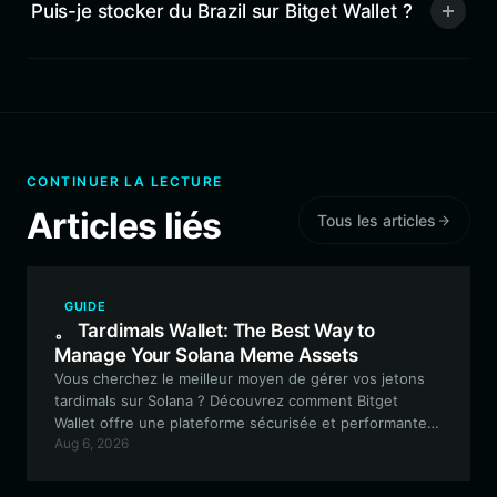
Puis-je stocker du Brazil sur Bitget Wallet ?
CONTINUER LA LECTURE
Articles liés
Tous les articles
GUIDE
。 Tardimals Wallet: The Best Way to
Manage Your Solana Meme Assets
Vous cherchez le meilleur moyen de gérer vos jetons
tardimals sur Solana ? Découvrez comment Bitget
Wallet offre une plateforme sécurisée et performante
Aug 6, 2026
pour échanger, collectionner et interagir avec ce projet
mème unique inspiré par l'IA.