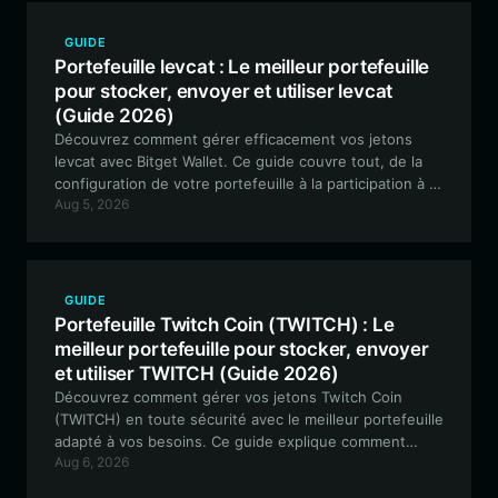
GUIDE
Portefeuille levcat : Le meilleur portefeuille
pour stocker, envoyer et utiliser levcat
(Guide 2026)
Découvrez comment gérer efficacement vos jetons
levcat avec Bitget Wallet. Ce guide couvre tout, de la
configuration de votre portefeuille à la participation à la
Aug 5, 2026
gouvernance DeFi et aux expériences de liquidité sur la
chaîne EVM.
GUIDE
Portefeuille Twitch Coin (TWITCH) : Le
meilleur portefeuille pour stocker, envoyer
et utiliser TWITCH (Guide 2026)
Découvrez comment gérer vos jetons Twitch Coin
(TWITCH) en toute sécurité avec le meilleur portefeuille
adapté à vos besoins. Ce guide explique comment
Aug 6, 2026
utiliser Bitget Wallet pour naviguer dans l'écosystème
EVM pour vos actifs mèmes axés sur la communauté.