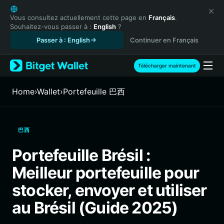
English
日本語
Vous consultez actuellement cette page en
Français
.
Souhaitez-vous passer à :
English
?
Tiếng Việt
Passer à : English
Continuer en Français
Русский
Español (Latinoamérica)
Türkçe
Télécharger maintenant
Italiano
Français
Home
›
Wallet
›
Portefeuille 巴西
Deutsch
简体中文
繁體中文
巴西
Português (Portugal)
Bahasa Indonesia
Portefeuille Brésil :
ภาษาไทย
Meilleur portefeuille pour
हिन्दी
বাংলা
stocker, envoyer et utiliser
Español
au Brésil (Guide 2025)
Português (Brasil)
Español (Argentina)