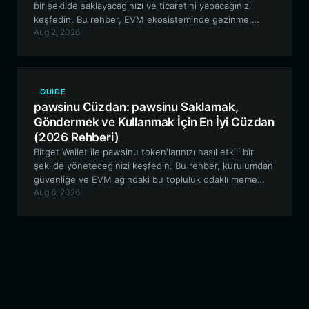
bir şekilde saklayacağınızı ve ticaretini yapacağınızı
keşfedin. Bu rehber, EVM ekosisteminde gezinme,
Aug 2, 2026
merkeziyetsiz yönetişime katılma ve gazz varlıklarınızı
güvenli bir şekilde yönetme hakkında bilmeniz gereken
her şeyi kapsar.
GUIDE
pawsinu Cüzdan: pawsinu Saklamak,
Göndermek ve Kullanmak İçin En İyi Cüzdan
(2026 Rehberi)
Bitget Wallet ile pawsinu token'larınızı nasıl etkili bir
şekilde yöneteceğinizi keşfedin. Bu rehber, kurulumdan
güvenliğe ve EVM ağındaki bu topluluk odaklı meme
Aug 6, 2026
projesindeki deneyiminizi en üst düzeye çıkarmaya
kadar her şeyi kapsar.