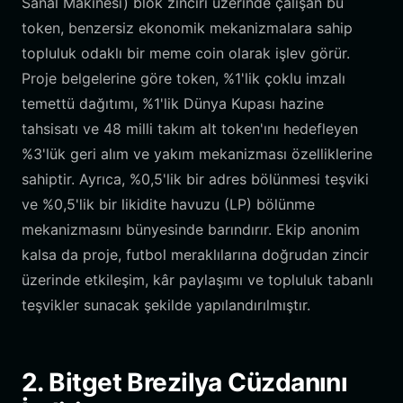
Sanal Makinesi) blok zinciri üzerinde çalışan bu
token, benzersiz ekonomik mekanizmalara sahip
topluluk odaklı bir meme coin olarak işlev görür.
Proje belgelerine göre token, %1'lik çoklu imzalı
temettü dağıtımı, %1'lik Dünya Kupası hazine
tahsisatı ve 48 milli takım alt token'ını hedefleyen
%3'lük geri alım ve yakım mekanizması özelliklerine
sahiptir. Ayrıca, %0,5'lik bir adres bölünmesi teşviki
ve %0,5'lik bir likidite havuzu (LP) bölünme
mekanizmasını bünyesinde barındırır. Ekip anonim
kalsa da proje, futbol meraklılarına doğrudan zincir
üzerinde etkileşim, kâr paylaşımı ve topluluk tabanlı
teşvikler sunacak şekilde yapılandırılmıştır.
2. Bitget Brezilya Cüzdanını