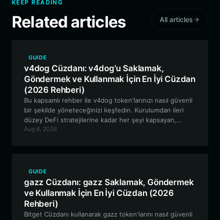
KEEP READING
Related articles
All articles
GUIDE
v4dog Cüzdanı: v4dog'u Saklamak,
Göndermek ve Kullanmak İçin En İyi Cüzdan
(2026 Rehberi)
Bu kapsamlı rehber ile v4dog token'larınızı nasıl güvenli
bir şekilde yöneteceğinizi keşfedin. Kurulumdan ileri
düzey DeFi stratejilerine kadar her şeyi kapsayan,
Aug 6, 2026
v4dog ile EVM ağında etkileşime geçmek için Bitget
Wallet'ın neden en iyi tercih olduğunu inceliyoruz.
GUIDE
gazz Cüzdanı: gazz Saklamak, Göndermek
ve Kullanmak İçin En İyi Cüzdan (2026
Rehberi)
Bitget Cüzdanı kullanarak gazz token'larını nasıl güvenli