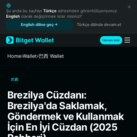
English
日本語
Şu anda bu sayfayı
Türkçe
adresinden görüntülüyorsunuz.
English
olarak değiştirmek ister misiniz?
Tiếng Việt
English diline geç
Türkçe dilinde devam et
Русский
Español (Latinoamérica)
Türkçe
Hemen indir
Italiano
Français
Home
›
Wallet
›
巴西 Wallet
Deutsch
简体中文
繁體中文
巴西
Português (Portugal)
Bahasa Indonesia
Brezilya Cüzdanı:
ภาษาไทย
Brezilya'da Saklamak,
हिन्दी
বাংলা
Göndermek ve Kullanmak
Español
İçin En İyi Cüzdan (2025
Português (Brasil)
Español (Argentina)