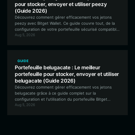
pour stocker, envoyer et utiliser peezy
(Guide 2026)
Découvrez comment gérer efficacement vos jetons
peezy avec Bitget Wallet. Ce guide couvre tout, de la
configuration de votre portefeuille sécurisé compatible
Aug 5, 2026
EVM à l'engagement au sein de la communauté et à la
participation à la gouvernance décentralisée.
GUIDE
Portefeuille belugacate : Le meilleur
portefeuille pour stocker, envoyer et utiliser
belugacate (Guide 2026)
Découvrez comment gérer efficacement vos jetons
belugacate grâce à ce guide complet sur la
configuration et l'utilisation du portefeuille Bitget
Aug 5, 2026
Wallet. Apprenez pourquoi c'est le choix privilégié pour
une gestion sécurisée et multi-chaîne des jetons
mème.