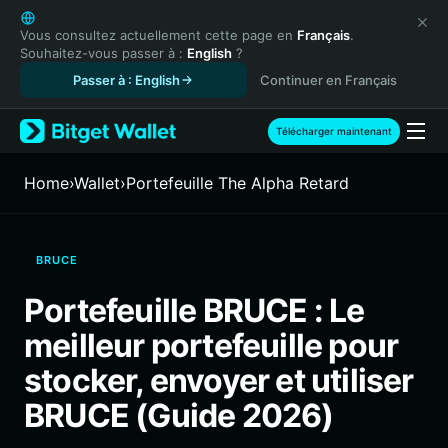
English
日本語
Vous consultez actuellement cette page en
Français
.
Souhaitez-vous passer à :
English
?
Tiếng Việt
Passer à : English
Continuer en Français
Русский
Español (Latinoamérica)
Türkçe
Télécharger maintenant
Italiano
Français
Home
›
Wallet
›
Portefeuille The Alpha Retard
Deutsch
简体中文
繁體中文
BRUCE
Português (Portugal)
Bahasa Indonesia
Portefeuille BRUCE : Le
ภาษาไทย
meilleur portefeuille pour
हिन्दी
বাংলা
stocker, envoyer et utiliser
Español
BRUCE (Guide 2026)
Português (Brasil)
Español (Argentina)