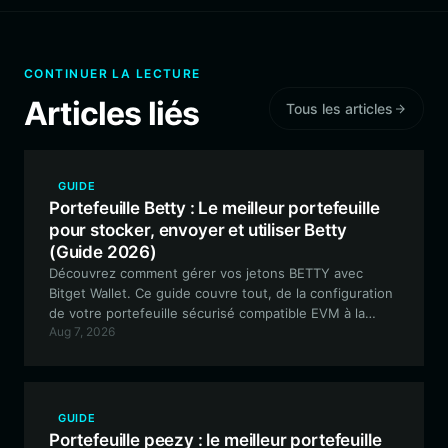
CONTINUER LA LECTURE
Articles liés
Tous les articles
GUIDE
Portefeuille Betty : Le meilleur portefeuille
pour stocker, envoyer et utiliser Betty
(Guide 2026)
Découvrez comment gérer vos jetons BETTY avec
Bitget Wallet. Ce guide couvre tout, de la configuration
de votre portefeuille sécurisé compatible EVM à la
Aug 7, 2026
participation à l'écosystème communautaire de "The
Flying Fossil".
GUIDE
Portefeuille peezy : le meilleur portefeuille