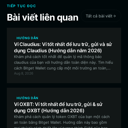
TIẾP TỤC ĐỌC
Bài viết liên quan
Tất cả bài viết
HƯỚNG DẪN
Ví Claudius: Ví tốt nhất để lưu trữ, gửi và sử
dụng Claudius (Hướng dẫn năm 2026)
Khám phá cách tốt nhất để quản lý mã thông báo
claudius của bạn với hướng dẫn toàn diện này. Tìm hiểu
cách Bitget Wallet cung cấp một môi trường an toàn,
Aug 8, 2026
tương thích với EVM để theo dõi các thử nghiệm tác
nhân tự trị và tham gia vào cộng đồng claudius đang
phát triển.
HƯỚNG DẪN
Ví OXBT: Ví tốt nhất để lưu trữ, gửi & sử
dụng OXBT (Hướng dẫn 2026)
Khám phá cách quản lý token OXBT của bạn một cách
an toàn bằng Bitget Wallet. Hướng dẫn này bao gồm