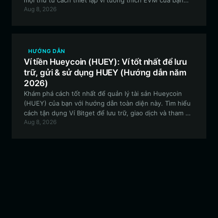
mọi thứ từ cách thiết lập ví tương thích EVM của bạn
Aug 8, 2026
đến việc tham gia vào các hoạt động DeFi do cộng
đồng điều hành với OXBT.
HƯỚNG DẪN
Ví tiền Hueycoin (HUEY): Ví tốt nhất để lưu
trữ, gửi & sử dụng HUEY (Hướng dẫn năm
2026)
Khám phá cách tốt nhất để quản lý tài sản Hueycoin
(HUEY) của bạn với hướng dẫn toàn diện này. Tìm hiểu
cách tận dụng Ví Bitget để lưu trữ, giao dịch và tham gia
Aug 8, 2026
vào hệ sinh thái meme HUEY trên mạng EVM một cách
an toàn.