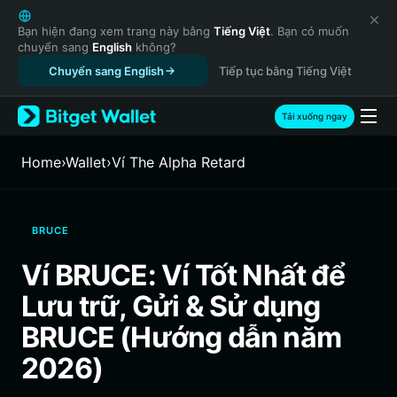
English
日本語
Bạn hiện đang xem trang này bằng
Tiếng Việt
. Bạn có muốn
chuyển sang
English
không?
Tiếng Việt
Chuyển sang English
Tiếp tục bằng Tiếng Việt
Русский
Español (Latinoamérica)
Türkçe
Tải xuống ngay
Italiano
Français
Home
›
Wallet
›
‌Ví The Alpha Retard
Deutsch
简体中文
繁體中文
BRUCE
Português (Portugal)
Bahasa Indonesia
Ví BRUCE: Ví Tốt Nhất để
ภาษาไทย
Lưu trữ, Gửi & Sử dụng
हिन्दी
বাংলা
BRUCE (Hướng dẫn năm
Español
2026)
Português (Brasil)
Español (Argentina)