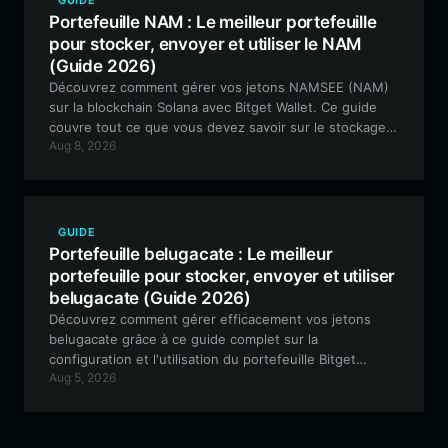
GUIDE
Portefeuille NAM : Le meilleur portefeuille
pour stocker, envoyer et utiliser le NAM
(Guide 2026)
Découvrez comment gérer vos jetons NAMSEE (NAM)
sur la blockchain Solana avec Bitget Wallet. Ce guide
couvre tout ce que vous devez savoir sur le stockage
Aug 8, 2026
sécurisé, le trading à haute vitesse et la participation à
la communauté NAM.
GUIDE
Portefeuille belugacate : Le meilleur
portefeuille pour stocker, envoyer et utiliser
belugacate (Guide 2026)
Découvrez comment gérer efficacement vos jetons
belugacate grâce à ce guide complet sur la
configuration et l'utilisation du portefeuille Bitget
Aug 5, 2026
Wallet. Apprenez pourquoi c'est le choix privilégié pour
une gestion sécurisée et multi-chaîne des jetons
mème.