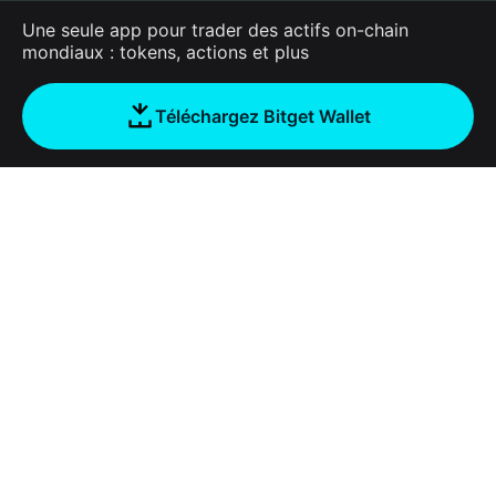
Une seule app pour trader des actifs on-chain
mondiaux : tokens, actions et plus
Téléchargez Bitget Wallet
Entreprise
À propos de Bitget Wallet
Products