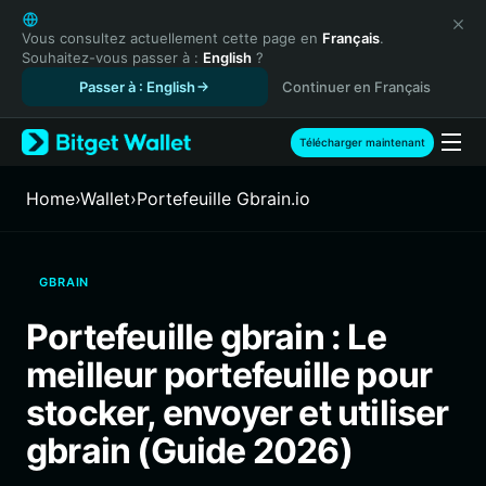
English
日本語
Vous consultez actuellement cette page en
Français
.
Souhaitez-vous passer à :
English
?
Tiếng Việt
Passer à : English
Continuer en Français
Русский
Español (Latinoamérica)
Türkçe
Télécharger maintenant
Italiano
Français
Home
›
Wallet
›
Portefeuille Gbrain.io
Deutsch
简体中文
繁體中文
GBRAIN
Português (Portugal)
Bahasa Indonesia
Portefeuille gbrain : Le
ภาษาไทย
meilleur portefeuille pour
हिन्दी
বাংলা
stocker, envoyer et utiliser
Español
gbrain (Guide 2026)
Português (Brasil)
Español (Argentina)