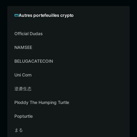
Autres portefeuilles crypto
Official Dudas
NAMSEE
BELUGACATECOIN
Uni Corn
逆袭生态
Ploddy The Humping Turtle
Popturtle
まる