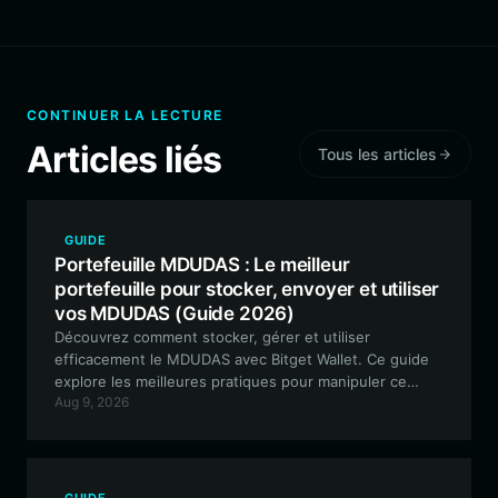
CONTINUER LA LECTURE
Articles liés
Tous les articles
GUIDE
Portefeuille MDUDAS : Le meilleur
portefeuille pour stocker, envoyer et utiliser
vos MDUDAS (Guide 2026)
Découvrez comment stocker, gérer et utiliser
efficacement le MDUDAS avec Bitget Wallet. Ce guide
explore les meilleures pratiques pour manipuler ce
Aug 9, 2026
jeton mème basé sur Solana tout en tirant parti de la
sécurité et des fonctionnalités multi-chaînes d'un
portefeuille décentralisé de premier plan.