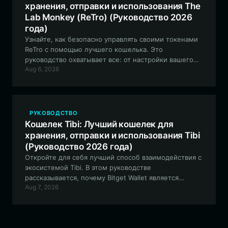
хранения, отправки и использования The
Lab Monkey (ReTro) (Руководство 2026
года)
Узнайте, как безопасно управлять своими токенами
ReTro с помощью лучшего кошелька. Это
руководство охватывает все: от настройки вашего
Aug 6, 2026
EVM-совместимого кошелька до навигации по
уникальным функциям экосистемы ReTro с помощью
Bitget Wallet.
РУКОВОДСТВО
Кошелек Tibi: Лучший кошелек для
хранения, отправки и использования Tibi
(Руководство 2026 года)
Откройте для себя лучший способ взаимодействия с
экосистемой Tibi. В этом руководстве
рассказывается, почему Bitget Wallet является
Aug 7, 2026
идеальным выбором для управления вашими
токенами Tibi в блокчейне Solana, обеспечивая
безопасное хранение и беспрепятственное участие
в жизни сообщества.