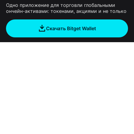
Одно приложение для торговли глобальными
ончейн-активами: токенами, акциями и не только
Скачать Bitget Wallet
Компания
О Bitget Wallet
Products
Блог
Crypto Card
Bitget Wallet X