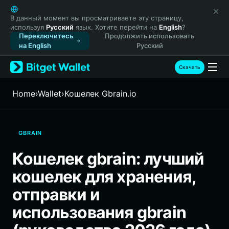
English
日本語
В данный момент вы просматриваете эту страницу,
используя
Русский
язык. Хотите перейти на
English
?
Tiếng Việt
Переключитесь
Продолжить использовать
Русский
на English
Русский
Español (Latinoamérica)
Türkçe
Скачать
Italiano
Français
Home
›
Wallet
›
Кошелек Gbrain.io
Deutsch
简体中文
繁體中文
GBRAIN
Português (Portugal)
Bahasa Indonesia
Кошелек gbrain: лучший
ภาษาไทย
кошелек для хранения,
हिन्दी
বাংলা
отправки и
Español
использования gbrain
Português (Brasil)
Español (Argentina)