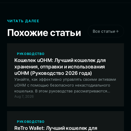
ЧИТАТЬ ДАЛЕЕ
Похожие статьи
Все статьи
РУКОВОДСТВО
Кошелек uOHM: Лучший кошелек для
хранения, отправки и использования
uOHM (Руководство 2026 года)
Узнайте, как эффективно управлять своими активами
uOHM с помощью безопасного некастодиального
кошелька. В этом руководстве рассматриваются
Aug 7, 2026
основы взаимодействия с экосистемой Robinhood
Chain, стейкинг suOHM и использование
экспериментальных функций DeFi протокола uOHM.
РУКОВОДСТВО
ReTro Wallet: Лучший кошелек для