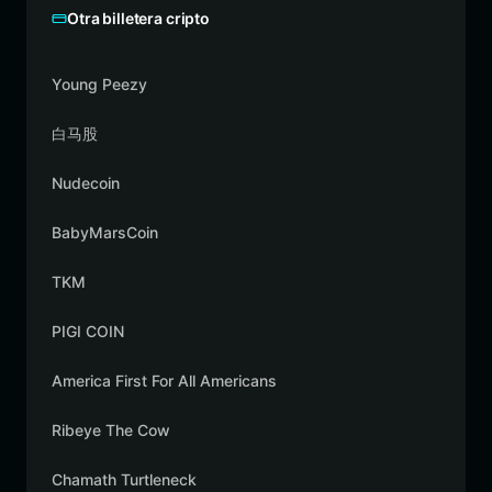
Otra billetera cripto
Young Peezy
白马股
Nudecoin
BabyMarsCoin
TKM
PIGI COIN
America First For All Americans
Ribeye The Cow
Chamath Turtleneck