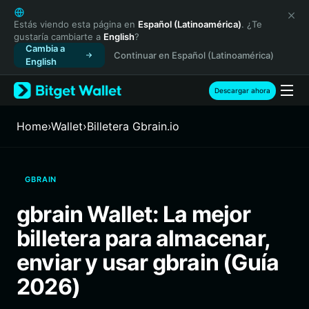
English
日本語
Estás viendo esta página en
Español (Latinoamérica)
. ¿Te
gustaría cambiarte a
English
?
Tiếng Việt
Cambia a
Continuar en Español (Latinoamérica)
Русский
English
Español (Latinoamérica)
Türkçe
Descargar ahora
Italiano
Français
Home
›
Wallet
›
Billetera Gbrain.io
Deutsch
简体中文
繁體中文
GBRAIN
Português (Portugal)
Bahasa Indonesia
gbrain Wallet: La mejor
ภาษาไทย
billetera para almacenar,
हिन्दी
বাংলা
enviar y usar gbrain (Guía
Español
2026)
Português (Brasil)
Español (Argentina)