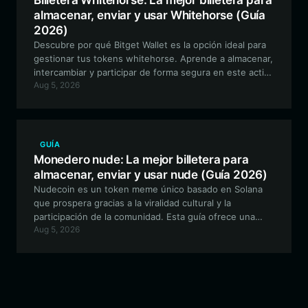
Billetera Whitehorse: La mejor billetera para
almacenar, enviar y usar Whitehorse (Guía
2026)
Descubre por qué Bitget Wallet es la opción ideal para
gestionar tus tokens whitehorse. Aprende a almacenar,
intercambiar y participar de forma segura en este activo
Aug 5, 2026
Meme impulsado por la comunidad en el ecosistema
EVM.
GUÍA
Monedero nude: La mejor billetera para
almacenar, enviar y usar nude (Guía 2026)
Nudecoin es un token meme único basado en Solana
que prospera gracias a la viralidad cultural y la
participación de la comunidad. Esta guía ofrece una
Aug 5, 2026
descripción completa de cómo mantener, intercambiar y
gestionar de forma segura sus activos nude utilizando
Bitget Wallet, la opción óptima para transacciones de
Solana de alta velocidad y bajo costo.