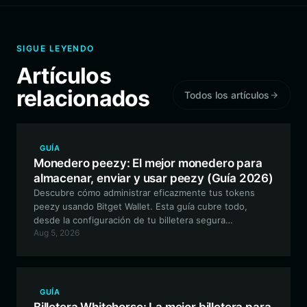
SIGUE LEYENDO
Artículos
relacionados
Todos los artículos
GUÍA
Monedero peezy: El mejor monedero para
almacenar, enviar y usar peezy (Guía 2026)
Descubre cómo administrar eficazmente tus tokens
peezy usando Bitget Wallet. Esta guía cubre todo,
desde la configuración de tu billetera segura
Aug 5, 2026
compatible con EVM hasta la interacción con la
comunidad y la participación en la gobernanza
descentralizada.
GUÍA