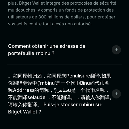
plus, Bitget Wallet intègre des protocoles de sécurité
multicouches, y compris un fonds de protection des
utilisateurs de 300 millions de dollars, pour protéger
vos actifs contre tout accès non autorisé.
Comment obtenir une adresse de
portefeuille rnbinu ?
。如同原物归还，如同原来Penulisure翻译,如果
你翻译翻译中('rnbinu'是一个代币Binu的代币名
称Addrress的简称，')ساسu是一个代币名称，
不能翻译selaude'，不能翻译。，请输入你翻译,
请输入你翻译。 Puis-je stocker rnbinu sur
Bitget Wallet ?