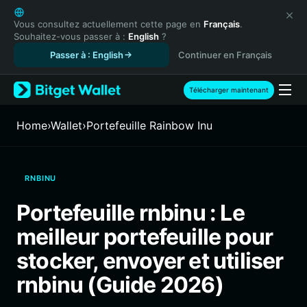
English
日本語
Vous consultez actuellement cette page en
Français
.
Souhaitez-vous passer à :
English
?
Tiếng Việt
Passer à : English
Continuer en Français
Русский
Español (Latinoamérica)
Türkçe
Télécharger maintenant
Italiano
Français
Home
›
Wallet
›
Portefeuille Rainbow Inu
Deutsch
简体中文
繁體中文
RNBINU
Português (Portugal)
Bahasa Indonesia
Portefeuille rnbinu : Le
ภาษาไทย
meilleur portefeuille pour
हिन्दी
বাংলা
stocker, envoyer et utiliser
Español
rnbinu (Guide 2026)
Português (Brasil)
Español (Argentina)