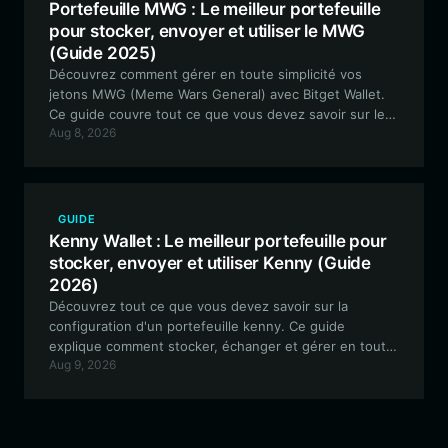
Portefeuille MWG : Le meilleur portefeuille
pour stocker, envoyer et utiliser le MWG
(Guide 2025)
Découvrez comment gérer en toute simplicité vos
jetons MWG (Meme Wars General) avec Bitget Wallet.
Ce guide couvre tout ce que vous devez savoir sur le
Aug 8, 2026
stockage sécurisé, le trading et la participation à
l'écosystème dynamique de MWG.
GUIDE
Kenny Wallet : Le meilleur portefeuille pour
stocker, envoyer et utiliser Kenny (Guide
2026)
Découvrez tout ce que vous devez savoir sur la
configuration d'un portefeuille kenny. Ce guide
explique comment stocker, échanger et gérer en toute
Aug 9, 2026
sécurité vos jetons kenny sur le réseau EVM en
utilisant Bitget Wallet, le choix optimal pour les
passionnés de meme coins.