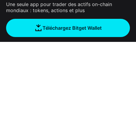
Une seule app pour trader des actifs on-chain
mondiaux : tokens, actions et plus
Téléchargez Bitget Wallet
Entreprise
À propos de Bitget Wallet
Products
Blog
Crypto Card
Bitget Wallet X