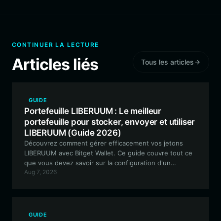
CONTINUER LA LECTURE
Articles liés
Tous les articles
GUIDE
Portefeuille LIBERUUM : Le meilleur
portefeuille pour stocker, envoyer et utiliser
LIBERUUM (Guide 2026)
Découvrez comment gérer efficacement vos jetons
LIBERUUM avec Bitget Wallet. Ce guide couvre tout ce
que vous devez savoir sur la configuration d'un
Aug 7, 2026
portefeuille sécurisé et compatible EVM pour naviguer
dans l'écosystème expérimental de LIBERUUM.
GUIDE