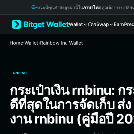
English
ขณะนี้คุณกำลังดูหน้านี้ใน
ภาษาไทย
คุณต้องการเปลี่ย
日本語
Tiếng Việt
Wallet
บัตร
Swap
Earn
Pred
Русский
Español (Latinoamérica)
Türkçe
Home
›
Wallet
›
Rainbow Inu Wallet
Italiano
Français
Deutsch
简体中文
RNBINU
繁體中文
Português (Portugal)
กระเป๋าเงิน rnbinu: กระเ
Bahasa Indonesia
ภาษาไทย
ดีที่สุดในการจัดเก็บ ส่
हिन्दी
বাংলা
งาน rnbinu (คู่มือปี 2
Español
Português (Brasil)
Español (Argentina)