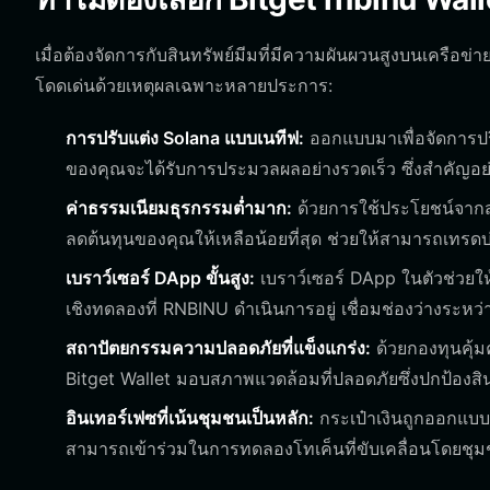
เมื่อต้องจัดการกับสินทรัพย์มีมที่มีความผันผวนสูงบนเครือข่
โดดเด่นด้วยเหตุผลเฉพาะหลายประการ:
การปรับแต่ง Solana แบบเนทีฟ:
ออกแบบมาเพื่อจัดการปร
ของคุณจะได้รับการประมวลผลอย่างรวดเร็ว ซึ่งสำคัญอย่า
ค่าธรรมเนียมธุรกรรมต่ำมาก:
ด้วยการใช้ประโยชน์จากส
ลดต้นทุนของคุณให้เหลือน้อยที่สุด ช่วยให้สามารถเทร
เบราว์เซอร์ DApp ขั้นสูง:
เบราว์เซอร์ DApp ในตัวช่วย
เชิงทดลองที่ RNBINU ดำเนินการอยู่ เชื่อมช่องว่างระ
สถาปัตยกรรมความปลอดภัยที่แข็งแกร่ง:
ด้วยกองทุนคุ้ม
Bitget Wallet มอบสภาพแวดล้อมที่ปลอดภัยซึ่งปกป้องสิ
อินเทอร์เฟซที่เน้นชุมชนเป็นหลัก:
กระเป๋าเงินถูกออกแบบม
สามารถเข้าร่วมในการทดลองโทเค็นที่ขับเคลื่อนโดยชุมช