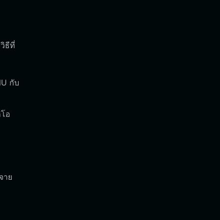
ธีที่
NU กับ
ิโอ
ะจาย