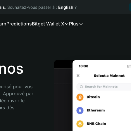
ais
. Souhaitez-vous passer à :
English
?
arn
Predictions
Bitget Wallet X
Plus
onos
urisé pour vos 
. Approuvé par 
écouvrir le 
rs dès 