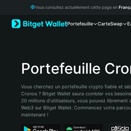
English
Vous consultez actuellement cette page en
Franç
日本語
Tiếng Việt
Portefeuille
Carte
Swap
E
Русский
Español (Latinoamérica)
Türkçe
Italiano
Français
Deutsch
Portefeuille Cr
简体中文
繁體中文
Português (Portugal)
Vous cherchez un portefeuille crypto fiable et séc
Bahasa Indonesia
Cronos ? Bitget Wallet saura combler vos besoins
ภาษาไทย
20 millions d'utilisateurs, vous pouvez librement d
हिन्दी
Web3 sur Bitget Wallet. Commencez votre parcou
বাংলা
maintenant !
Español
Português (Brasil)
Español (Argentina)