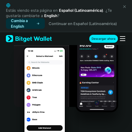
English
日本語
Estás viendo esta página en
Español (Latinoamérica)
. ¿Te
gustaría cambiarte a
English
?
Tiếng Việt
Cambia a
Continuar en Español (Latinoamérica)
Русский
English
Español (Latinoamérica)
Türkçe
Descargar ahora
Italiano
Français
Deutsch
简体中文
繁體中文
Português (Portugal)
Bahasa Indonesia
ภาษาไทย
हिन्दी
বাংলা
Español
Português (Brasil)
Español (Argentina)