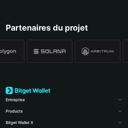
Partenaires du projet
Entreprise
À propos de Bitget Wallet
Products
Blog
Crypto Card
Bitget Wallet X