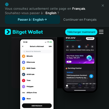
English
日本語
Vous consultez actuellement cette page en
Français
.
Souhaitez-vous passer à :
English
?
Tiếng Việt
Passer à : English
Continuer en Français
Русский
Español (Latinoamérica)
Türkçe
Télécharger maintenant
Italiano
Français
Deutsch
简体中文
繁體中文
Português (Portugal)
Bahasa Indonesia
ภาษาไทย
हिन्दी
বাংলা
Español
Português (Brasil)
Español (Argentina)