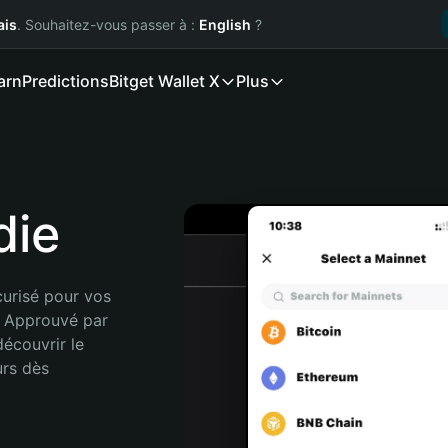
ais
. Souhaitez-vous passer à :
English
?
arn
Predictions
Bitget Wallet X
Plus
die
urisé pour vos 
. Approuvé par 
écouvrir le 
rs dès 