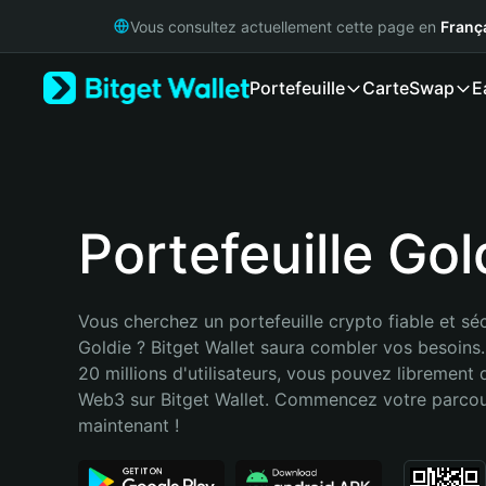
English
Vous consultez actuellement cette page en
Franç
日本語
Tiếng Việt
Portefeuille
Carte
Swap
E
Русский
Español (Latinoamérica)
Türkçe
Italiano
Français
Deutsch
Portefeuille Gol
简体中文
繁體中文
Português (Portugal)
Vous cherchez un portefeuille crypto fiable et séc
Bahasa Indonesia
Goldie ? Bitget Wallet saura combler vos besoins
ภาษาไทย
20 millions d'utilisateurs, vous pouvez librement d
हिन्दी
Web3 sur Bitget Wallet. Commencez votre parcou
বাংলা
maintenant !
Español
Português (Brasil)
Español (Argentina)