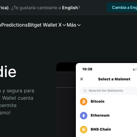
ica)
. ¿Te gustaría cambiarte a
English
?
Cambia a Eng
n
Predictions
Bitget Wallet X
Más
die
 y segura para 
t Wallet cuenta 
permite 
ismo!