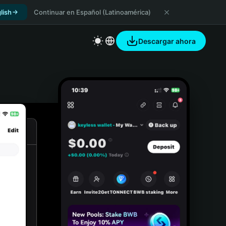
lish
Continuar en Español (Latinoamérica)
Descargar ahora