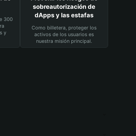
sobreautorización de
dApps y las estafas
e 300
ra
Como billetera, proteger los
s y
activos de los usuarios es
nuestra misión principal.