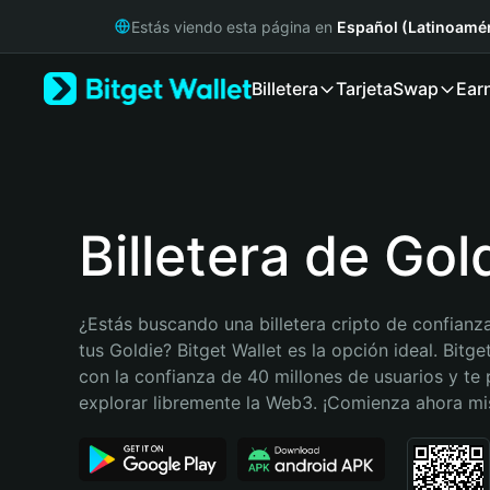
English
Estás viendo esta página en
Español (Latinoamér
日本語
Tiếng Việt
Billetera
Tarjeta
Swap
Ear
Русский
Español (Latinoamérica)
Türkçe
Italiano
Français
Deutsch
Billetera de Gol
简体中文
繁體中文
Português (Portugal)
¿Estás buscando una billetera cripto de confianza
Bahasa Indonesia
tus Goldie? Bitget Wallet es la opción ideal. Bitge
ภาษาไทย
con la confianza de 40 millones de usuarios y te 
हिन्दी
explorar libremente la Web3. ¡Comienza ahora m
বাংলা
Español
Português (Brasil)
Español (Argentina)