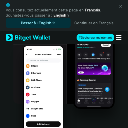
English
日本語
Vous consultez actuellement cette page en
Français
.
Souhaitez-vous passer à :
English
?
Tiếng Việt
Passer à : English
Continuer en Français
Русский
Español (Latinoamérica)
Türkçe
Télécharger maintenant
Italiano
Français
Deutsch
简体中文
繁體中文
Português (Portugal)
Bahasa Indonesia
ภาษาไทย
हिन्दी
বাংলা
Español
Português (Brasil)
Español (Argentina)