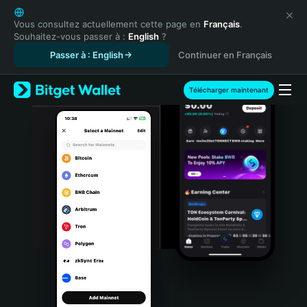
English
日本語
Vous consultez actuellement cette page en
Français
.
Souhaitez-vous passer à :
English
?
Tiếng Việt
Passer à : English
Continuer en Français
Русский
Español (Latinoamérica)
Türkçe
Télécharger maintenant
Italiano
Français
Deutsch
简体中文
繁體中文
Português (Portugal)
Bahasa Indonesia
ภาษาไทย
हिन्दी
বাংলা
Español
Português (Brasil)
Español (Argentina)