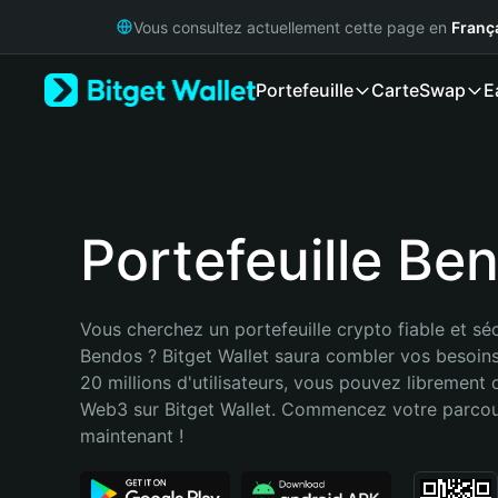
English
Vous consultez actuellement cette page en
Franç
日本語
Tiếng Việt
Portefeuille
Carte
Swap
E
Русский
Español (Latinoamérica)
Türkçe
Italiano
Français
Deutsch
Portefeuille Be
简体中文
繁體中文
Português (Portugal)
Vous cherchez un portefeuille crypto fiable et séc
Bahasa Indonesia
Bendos ? Bitget Wallet saura combler vos besoins
ภาษาไทย
20 millions d'utilisateurs, vous pouvez librement d
हिन्दी
Web3 sur Bitget Wallet. Commencez votre parcou
বাংলা
maintenant !
Español
Português (Brasil)
Español (Argentina)