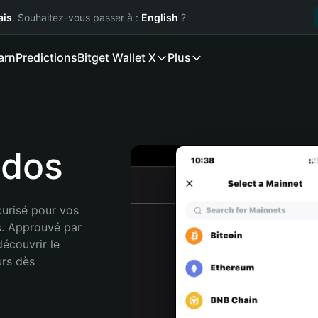
ais
. Souhaitez-vous passer à :
English
?
arn
Predictions
Bitget Wallet X
Plus
ndos
urisé pour vos 
. Approuvé par 
écouvrir le 
rs dès 