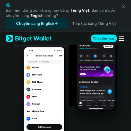
English
日本語
Bạn hiện đang xem trang này bằng
Tiếng Việt
. Bạn có muốn
chuyển sang
English
không?
Tiếng Việt
Chuyển sang English
Tiếp tục bằng Tiếng Việt
Русский
Español (Latinoamérica)
Türkçe
Tải xuống ngay
Italiano
Français
Deutsch
简体中文
繁體中文
Português (Portugal)
Bahasa Indonesia
ภาษาไทย
हिन्दी
বাংলা
Español
Português (Brasil)
Español (Argentina)