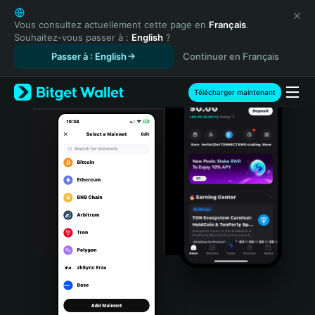
English
日本語
Vous consultez actuellement cette page en
Français
.
Souhaitez-vous passer à :
English
?
Tiếng Việt
Passer à : English
Continuer en Français
Русский
Español (Latinoamérica)
Türkçe
Télécharger maintenant
Italiano
Français
Deutsch
简体中文
繁體中文
Português (Portugal)
Bahasa Indonesia
ภาษาไทย
हिन्दी
বাংলা
Español
Português (Brasil)
Español (Argentina)