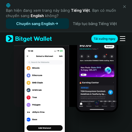
English
日本語
Bạn hiện đang xem trang này bằng
Tiếng Việt
. Bạn có muốn
chuyển sang
English
không?
Tiếng Việt
Chuyển sang English
Tiếp tục bằng Tiếng Việt
Русский
Español (Latinoamérica)
Türkçe
Tải xuống ngay
Italiano
Français
Deutsch
简体中文
繁體中文
Português (Portugal)
Bahasa Indonesia
ภาษาไทย
हिन्दी
বাংলা
Español
Português (Brasil)
Español (Argentina)