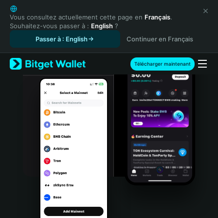
English
日本語
Vous consultez actuellement cette page en
Français
.
Souhaitez-vous passer à :
English
?
Tiếng Việt
Passer à : English
Continuer en Français
Русский
Español (Latinoamérica)
Türkçe
Télécharger maintenant
Italiano
Français
Deutsch
简体中文
繁體中文
Português (Portugal)
Bahasa Indonesia
ภาษาไทย
हिन्दी
বাংলা
Español
Português (Brasil)
Español (Argentina)