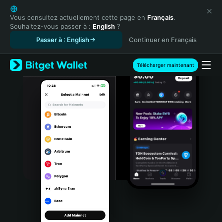
English
日本語
Vous consultez actuellement cette page en
Français
.
Souhaitez-vous passer à :
English
?
Tiếng Việt
Passer à : English
Continuer en Français
Русский
Español (Latinoamérica)
Türkçe
Télécharger maintenant
Italiano
Français
Deutsch
简体中文
繁體中文
Português (Portugal)
Bahasa Indonesia
ภาษาไทย
हिन्दी
বাংলা
Español
Português (Brasil)
Español (Argentina)