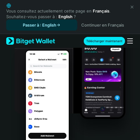
English
日本語
Vous consultez actuellement cette page en
Français
.
Souhaitez-vous passer à :
English
?
Tiếng Việt
Passer à : English
Continuer en Français
Русский
Español (Latinoamérica)
Türkçe
Télécharger maintenant
Italiano
Français
Deutsch
简体中文
繁體中文
Português (Portugal)
Bahasa Indonesia
ภาษาไทย
हिन्दी
বাংলা
Español
Português (Brasil)
Español (Argentina)