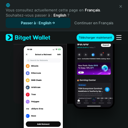
English
日本語
Vous consultez actuellement cette page en
Français
.
Souhaitez-vous passer à :
English
?
Tiếng Việt
Passer à : English
Continuer en Français
Русский
Español (Latinoamérica)
Türkçe
Télécharger maintenant
Italiano
Français
Deutsch
简体中文
繁體中文
Português (Portugal)
Bahasa Indonesia
ภาษาไทย
हिन्दी
বাংলা
Español
Português (Brasil)
Español (Argentina)