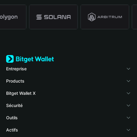
Entreprise
À propos de Bitget Wallet
Products
Blog
Crypto Card
Bitget Wallet X
Academy
Stablecoin Earn
Développeurs
Sécurité
Actualités crypto
Payfi Crypto
Connecter votre portefeuille
Fonds de protection
Outils
Centre d'aide
Crypto Swap API
Bitget Wallet Pay
Technologie de sécurité
Acheter des cryptos
Actifs