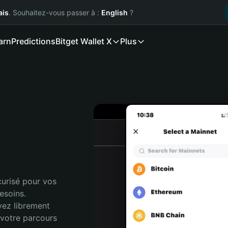
ais
. Souhaitez-vous passer à :
English
?
arn
Predictions
Bitget Wallet X
Plus
urisé pour vos 
soins. 
vez librement 
votre parcours 