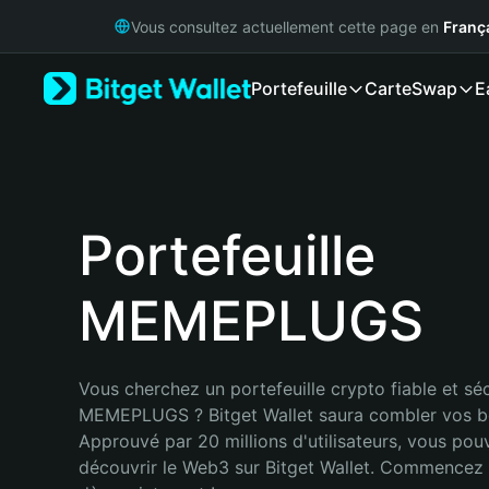
English
Vous consultez actuellement cette page en
Franç
日本語
Tiếng Việt
Portefeuille
Carte
Swap
E
Русский
Español (Latinoamérica)
Türkçe
Italiano
Français
Deutsch
Portefeuille
简体中文
繁體中文
MEMEPLUGS
Português (Portugal)
Bahasa Indonesia
ภาษาไทย
हिन्दी
Vous cherchez un portefeuille crypto fiable et séc
বাংলা
MEMEPLUGS ? Bitget Wallet saura combler vos be
Español
Approuvé par 20 millions d'utilisateurs, vous pou
Português (Brasil)
découvrir le Web3 sur Bitget Wallet. Commencez 
Español (Argentina)