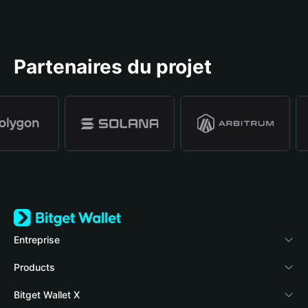
Partenaires du projet
Entreprise
À propos de Bitget Wallet
Products
Blog
Crypto Card
Bitget Wallet X