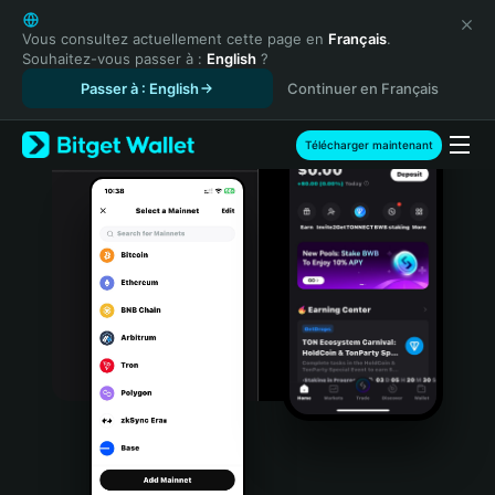
English
日本語
Vous consultez actuellement cette page en
Français
.
Souhaitez-vous passer à :
English
?
Tiếng Việt
Passer à : English
Continuer en Français
Русский
Español (Latinoamérica)
Türkçe
Télécharger maintenant
Italiano
Français
Deutsch
简体中文
繁體中文
Português (Portugal)
Bahasa Indonesia
ภาษาไทย
हिन्दी
বাংলা
Español
Português (Brasil)
Español (Argentina)