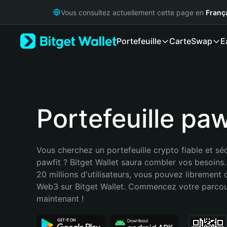
English
Vous consultez actuellement cette page en
Franç
日本語
Tiếng Việt
Portefeuille
Carte
Swap
E
Русский
Español (Latinoamérica)
Türkçe
Italiano
Français
Deutsch
Portefeuille paw
简体中文
繁體中文
Português (Portugal)
Vous cherchez un portefeuille crypto fiable et séc
Bahasa Indonesia
pawfit ? Bitget Wallet saura combler vos besoins.
ภาษาไทย
20 millions d'utilisateurs, vous pouvez librement d
हिन्दी
Web3 sur Bitget Wallet. Commencez votre parcou
বাংলা
maintenant !
Español
Português (Brasil)
Español (Argentina)