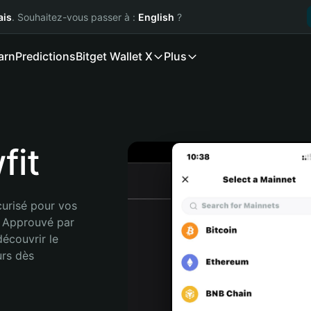
ais
. Souhaitez-vous passer à :
English
?
arn
Predictions
Bitget Wallet X
Plus
fit
urisé pour vos 
 Approuvé par 
écouvrir le 
rs dès 