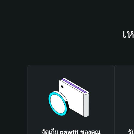
เห
จัดเก็บ pawfit ของคุณ
รั