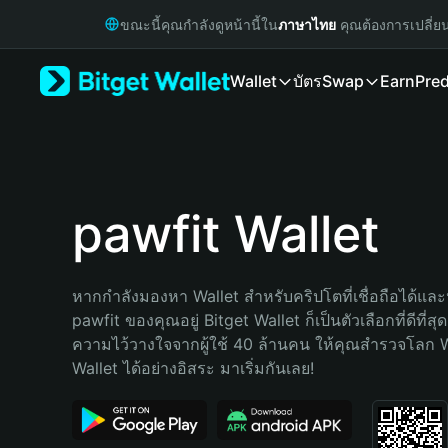
English
ขณะนี้คุณกำลังดูหน้านี้ใน
ภาษาไทย
คุณต้องการเปลี่ย
日本語
Tiếng Việt
Wallet
บัตร
Swap
Earn
Pred
Русский
Español (Latinoamérica)
Türkçe
Italiano
Français
Deutsch
pawfit Wallet
简体中文
繁體中文
Português (Portugal)
หากกำลังมองหา Wallet สำหรับคริปโตที่เชื่อถือได้และป
Bahasa Indonesia
pawfit ของคุณอยู่ Bitget Wallet ก็เป็นตัวเลือกที่ดีที่ส
ภาษาไทย
ความไว้วางใจจากผู้ใช้ 40 ล้านคน ให้คุณสำรวจโลก 
हिन्दी
Wallet ได้อย่างอิสระ มาเริ่มกันเลย!
বাংলা
Español
Português (Brasil)
Español (Argentina)