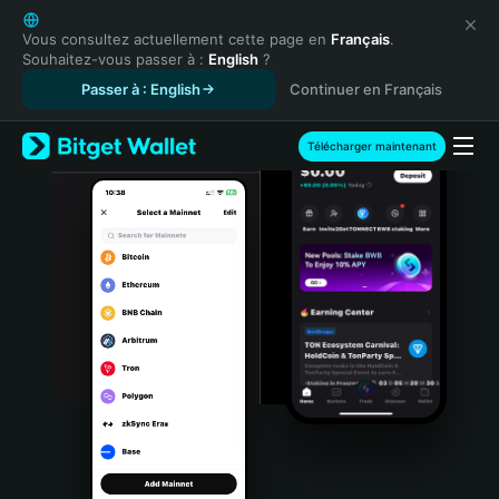
English
日本語
Vous consultez actuellement cette page en
Français
.
Souhaitez-vous passer à :
English
?
Tiếng Việt
Passer à : English
Continuer en Français
Русский
Español (Latinoamérica)
Türkçe
Télécharger maintenant
Italiano
Français
Deutsch
简体中文
繁體中文
Português (Portugal)
Bahasa Indonesia
ภาษาไทย
हिन्दी
বাংলা
Español
Português (Brasil)
Español (Argentina)