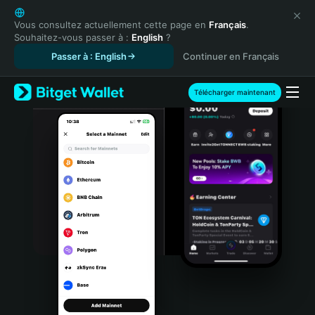
English
日本語
Vous consultez actuellement cette page en
Français
.
Souhaitez-vous passer à :
English
?
Tiếng Việt
Passer à : English
Continuer en Français
Русский
Español (Latinoamérica)
Türkçe
Télécharger maintenant
Italiano
Français
Deutsch
简体中文
繁體中文
Português (Portugal)
Bahasa Indonesia
ภาษาไทย
हिन्दी
বাংলা
Español
Português (Brasil)
Español (Argentina)