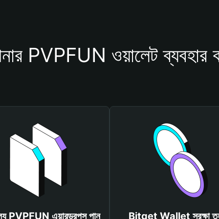
নার PVPFUN ওয়ালেট ব্যবহার ক
ূল্যে PVPFUN এয়ারড্রপস পান
Bitget Wallet সুরক্ষা ত