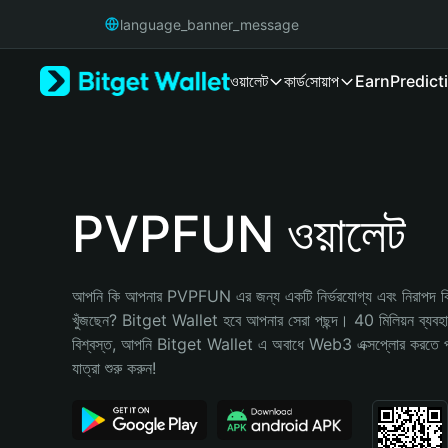
English
language_banner_message
日本語
Tiếng Việt
ওয়ালেট
কার্ড
সোয়াপ
Earn
Predict
Русский
Español (Latinoamérica)
Türkçe
Italiano
Français
Deutsch
PVPFUN ওয়ালেট
简体中文
繁體中文
Português (Portugal)
আপনি কি আপনার PVPFUN এর জন্য একটি নির্ভরযোগ্য এবং নিরাপদ ক্রি
Bahasa Indonesia
খুঁজছেন? Bitget Wallet হবে আপনার সেরা পছন্দ। 40 মিলিয়ন ব্যবহারকা
ภาษาไทย
বিশ্বস্ত, আপনি Bitget Wallet এ অবাধে Web3 এক্সপ্লোর করতে 
हिन्दी
যাত্রা শুরু করুন!
বাংলা
Español
Português (Brasil)
Español (Argentina)