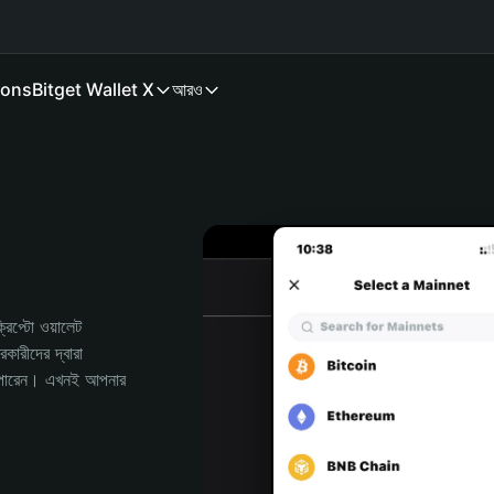
ions
Bitget Wallet X
আরও
প্টো ওয়ালেট 
রীদের দ্বারা 
পারেন। এখনই আপনার 