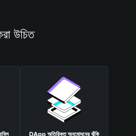
রা উচিত
হবিল
DApp অতিরিক্ত অনুমোদনের ঝুঁকি