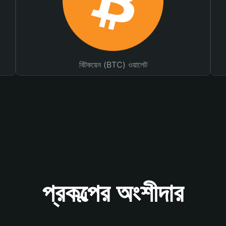
বিটকয়েন (BTC) ওয়ালেট
প্রকল্পের অংশীদার