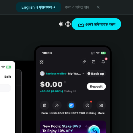
English এ সুইচ করুন
বাংলা এ চালিয়ে যান
এখনই ডাউনলোড করুন