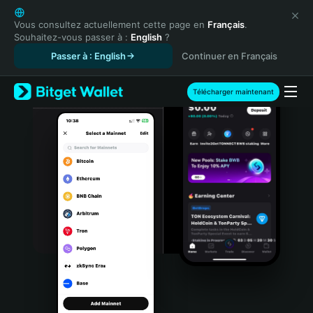
English
日本語
Vous consultez actuellement cette page en
Français
.
Souhaitez-vous passer à :
English
?
Tiếng Việt
Passer à : English
Continuer en Français
Русский
Español (Latinoamérica)
Türkçe
Télécharger maintenant
Italiano
Français
Deutsch
简体中文
繁體中文
Português (Portugal)
Bahasa Indonesia
ภาษาไทย
हिन्दी
বাংলা
Español
Português (Brasil)
Español (Argentina)