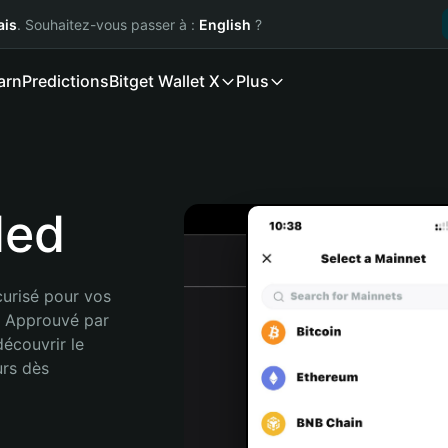
ais
. Souhaitez-vous passer à :
English
?
arn
Predictions
Bitget Wallet X
Plus
ded
urisé pour vos 
. Approuvé par 
écouvrir le 
rs dès 