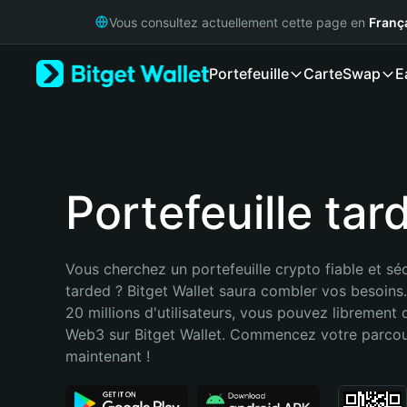
English
Vous consultez actuellement cette page en
Franç
日本語
Tiếng Việt
Portefeuille
Carte
Swap
E
Русский
Español (Latinoamérica)
Türkçe
Italiano
Français
Deutsch
Portefeuille tar
简体中文
繁體中文
Português (Portugal)
Vous cherchez un portefeuille crypto fiable et séc
Bahasa Indonesia
tarded ? Bitget Wallet saura combler vos besoins
ภาษาไทย
20 millions d'utilisateurs, vous pouvez librement d
हिन्दी
Web3 sur Bitget Wallet. Commencez votre parcou
বাংলা
maintenant !
Español
Português (Brasil)
Español (Argentina)