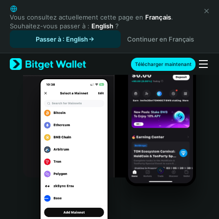
English
日本語
Vous consultez actuellement cette page en
Français
.
Souhaitez-vous passer à :
English
?
Tiếng Việt
Passer à : English
Continuer en Français
Русский
Español (Latinoamérica)
Türkçe
Télécharger maintenant
Italiano
Français
Deutsch
简体中文
繁體中文
Português (Portugal)
Bahasa Indonesia
ภาษาไทย
हिन्दी
বাংলা
Español
Português (Brasil)
Español (Argentina)