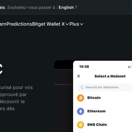
ais
. Souhaitez-vous passer à :
English
?
arn
Predictions
Bitget Wallet X
Plus
C
urisé pour vos 
pprouvé par 
écouvrir le 
rs dès 