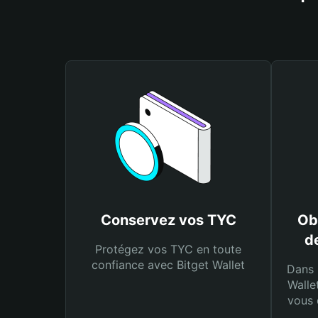
Conservez vos TYC
Ob
d
Protégez vos TYC en toute
confiance avec Bitget Wallet
Dans 
Walle
vous 