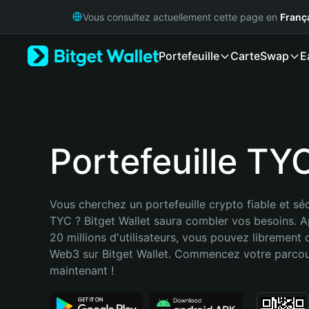
English
Vous consultez actuellement cette page en
Franç
日本語
Tiếng Việt
Portefeuille
Carte
Swap
E
Русский
Español (Latinoamérica)
Türkçe
Italiano
Français
Deutsch
Portefeuille TY
简体中文
繁體中文
Português (Portugal)
Vous cherchez un portefeuille crypto fiable et séc
Bahasa Indonesia
TYC ? Bitget Wallet saura combler vos besoins. A
ภาษาไทย
20 millions d'utilisateurs, vous pouvez librement d
हिन्दी
Web3 sur Bitget Wallet. Commencez votre parcou
বাংলা
maintenant !
Español
Português (Brasil)
Español (Argentina)