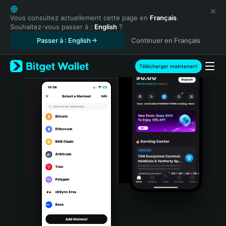
English
日本語
Vous consultez actuellement cette page en
Français
.
Souhaitez-vous passer à :
English
?
Tiếng Việt
Passer à : English
Continuer en Français
Русский
Español (Latinoamérica)
Türkçe
Télécharger maintenant
Italiano
Français
Deutsch
简体中文
繁體中文
Português (Portugal)
Bahasa Indonesia
ภาษาไทย
हिन्दी
বাংলা
Español
Português (Brasil)
Español (Argentina)