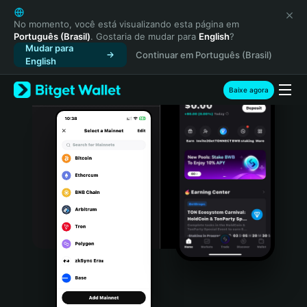
English
日本語
No momento, você está visualizando esta página em
Português (Brasil)
. Gostaria de mudar para
English
?
Tiếng Việt
Mudar para
Continuar em Português (Brasil)
Русский
English
Español (Latinoamérica)
Türkçe
Baixe agora
Italiano
Français
Deutsch
简体中文
繁體中文
Português (Portugal)
Bahasa Indonesia
ภาษาไทย
हिन्दी
বাংলা
Español
Português (Brasil)
Español (Argentina)