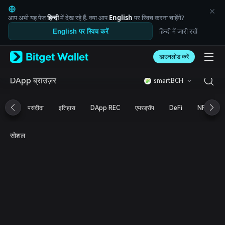
English
日本語
आप अभी यह पेज
हिन्दी
में देख रहे हैं. क्या आप
English
पर स्विच करना चाहेंगे?
Tiếng Việt
हिन्दी में जारी रखें
English पर स्विच करें
Русский
Español (Latinoamérica)
Türkçe
डाउनलोड करें
Italiano
Français
DApp ब्राउज़र
smartBCH
Deutsch
简体中文
पसंदीदा
इतिहास
DApp REC
एयरड्रॉप
DeFi
NFT
繁體中文
Português (Portugal)
Bahasa Indonesia
सोशल
ภาษาไทย
العربية
हिन्दी
বাংলা
Español
Português (Brasil)
Español (Argentina)