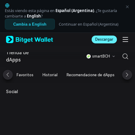
English
日本語
Estás viendo esta página en
Español (Argentina)
. ¿Te gustaría
Tiếng Việt
cambiarte a
English
?
Русский
Continuar en Español (Argentina)
Cambia a English
Español (Latinoamérica)
Türkçe
Descargar
Italiano
Français
Tienda de
Deutsch
smartBCH
dApps
简体中文
繁體中文
Português (Portugal)
Favoritos
Historial
Recomendacione de dApps
Airdr
Bahasa Indonesia
ภาษาไทย
العربية
Social
हिन्दी
বাংলা
Español
Português (Brasil)
Español (Argentina)