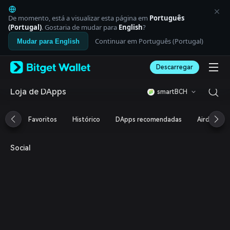
English
日本語
De momento, está a visualizar esta página em
Português
Tiếng Việt
(Portugal)
. Gostaria de mudar para
English
?
Русский
Continuar em Português (Portugal)
Mudar para English
Español (Latinoamérica)
Türkçe
Descarregar
Italiano
Français
Deutsch
Loja de DApps
smartBCH
简体中文
繁體中文
Favoritos
Histórico
DApps recomendadas
Airdrop
Português (Portugal)
Bahasa Indonesia
ภาษาไทย
Social
العربية
हिन्दी
বাংলা
Español
Português (Brasil)
Español (Argentina)