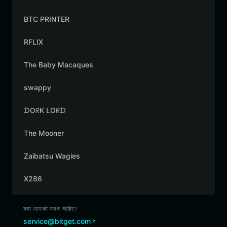
BTC PRINTER
RFLIX
The Baby Macaques
swappy
ᗪOᖇK ᒪOᖇᗪ
The Mooner
Zaibatsu Wagies
X286
क्या आपको मदद चाहिए?
service@bitget.com