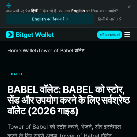
English
日本語
आप अभी यह पेज
हिन्दी
में देख रहे हैं. क्या आप
English
पर स्विच करना चाहेंगे?
Tiếng Việt
English पर स्विच करें
हिन्दी में जारी रखें
Русский
Español (Latinoamérica)
अभी डाउनलोड करें
Türkçe
Italiano
Home
›
Wallet
›
Tower of Babel वॉलेट
Français
Deutsch
简体中文
BABEL
繁體中文
Português (Portugal)
BABEL वॉलेट: BABEL को स्टोर,
Bahasa Indonesia
सेंड और उपयोग करने के लिए सर्वश्रेष्ठ
ภาษาไทย
हिन्दी
वॉलेट (2026 गाइड)
বাংলা
Español
Tower of Babel को स्टोर करने, भेजने, और इस्तेमाल
Português (Brasil)
Español (Argentina)
करने के लिए सबसे अच्छा Tower of Babel वॉलेट