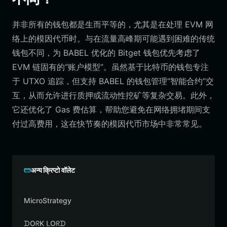
并非所有的钱包都是生而平等的，尤其是在处理 EVM 网
络上的模因代币时。与在流量高峰期可能遇到困难的传统
钱包不同，为 BABEL 优化的 Bitget 钱包优先考虑了
EVM 链固有的“账户模型”。虽然基于比特币的钱包专注
于 UTXO 追踪，但支持 BABEL 的钱包管理“智能合约”交
互，从而允许进行质押或流动性挖矿等复杂交易。此外，
它还优化了 Gas 费估算，帮助您避免在网络拥堵期间支
付过高费用，这在快节奏的模因代币市场中非常常见。
अन्य क्रिप्टो वॉलेट
MicroStrategy
ᗪOᖇK ᒪOᖇᗪ