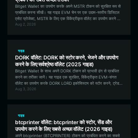
Bitget Wallet का उपयोग करके अपने MSTR टोकन को सुरक्षित रूप से
प्रबंधित करना सीखें। यह गाइड EVM चेन पर एक उद्यम-स्तरीय डिजिटल
एसेट प्रोजेक्ट, MSTR के लिए एक विकेंद्रीकृत वॉलेट का उपयोग करने की
Aug 2, 2026
विशेषताओं, सुरक्षा लाभों और व्यावहारिक उपयोग के मामलों का पता लगाती है।
गाइड
DORK वॉलेट: DORK को स्टोर करने, भेजने और उपयोग
करने के लिए सर्वश्रेष्ठ वॉलेट (2025 गाइड)
Bitget Wallet के साथ अपने DORK टोकन को प्रभावी ढंग से प्रबंधित
करने का तरीका जानें। यह गाइड एक सुरक्षित, विकेंद्रीकृत EVM-संगत
वॉलेट का उपयोग करके DORK LORD इकोसिस्टम को स्टोर करने, ट्रेड
Aug 3, 2026
करने और उससे जुड़ने की आवश्यक जानकारी प्रदान करती है।
गाइड
btcprinter वॉलेट: btcprinter को स्टोर, सेंड और
उपयोग करने के लिए सबसे अच्छा वॉलेट (2026 गाइड)
अपने btcprinter (BTCPRINTER) टोकन को प्रबंधित करने का सबसे