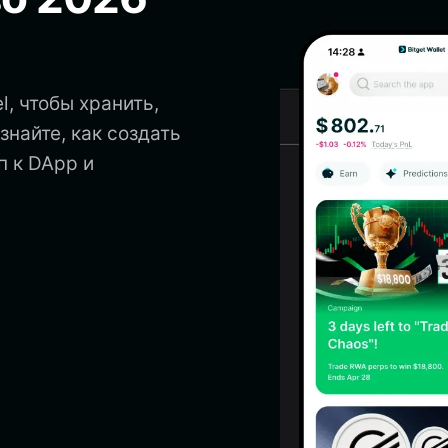
l, чтобы хранить,
знайте, как создать
п к DApp и
.