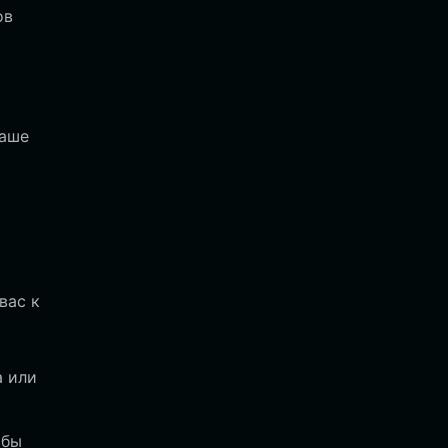
ов
ваше
вас к
а или
обы