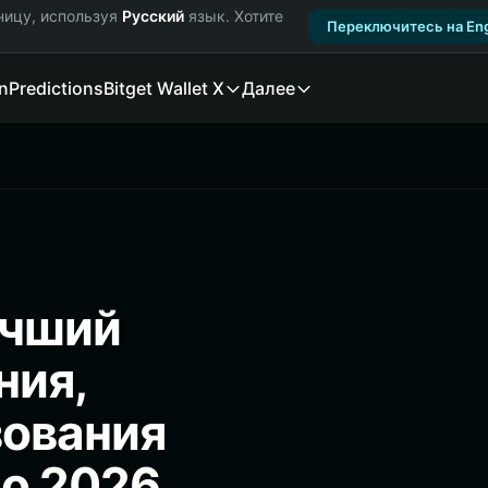
ницу, используя
Русский
язык. Хотите
Переключитесь на Eng
n
Predictions
Bitget Wallet X
Далее
учший
ния,
зования
о 2026