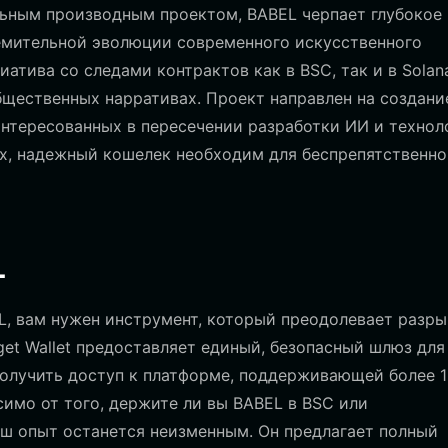
льным производным проектом, BABEL черпает глубокое
емительной эволюции современного искусственного
атива со следами контрактов как в BSC, так и в Solan
бщественных нарративах. Проект направлен на создани
нтересованных в пересечении разработки ИИ и технол
ях, надежный кошелек необходим для беспрепятственно
L
L, вам нужен инструмент, который преодолевает разры
et Wallet предоставляет единый, безопасный шлюз для
олучить доступ к платформе, поддерживающей более 
симо от того, держите ли вы BABEL в BSC или
аш опыт останется неизменным. Он предлагает полный