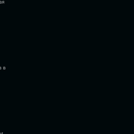
ая
в в
t,