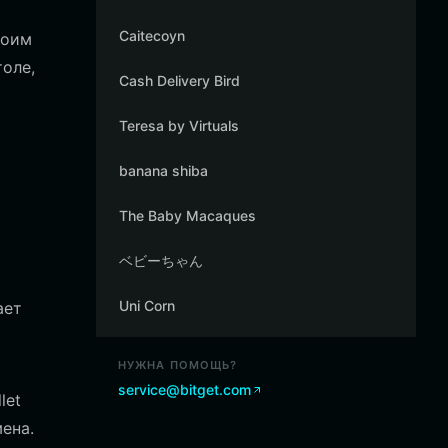
Caitecoyn
воим
толе,
Cash Delivery Bird
Teresa by Virtuals
banana shiba
The Baby Macaques
ベビーちゃん
Uni Corn
ает
НУЖНА ПОМОЩЬ?
service@bitget.com
let
ена.