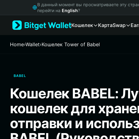
English
В данный момент вы просматриваете эту стра
日本語
перейти на
English
?
Tiếng Việt
Кошелек
Карта
Swap
Ear
Русский
Español (Latinoamérica)
Türkçe
Home
›
Wallet
›
Кошелек Tower of Babel
Italiano
Français
Deutsch
简体中文
BABEL
繁體中文
Português (Portugal)
Кошелек BABEL: Л
Bahasa Indonesia
ภาษาไทย
кошелек для хране
हिन्दी
বাংলা
отправки и исполь
Español
Português (Brasil)
BABEL (Руководств
Español (Argentina)