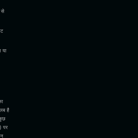
 से
ेट
स या
का
लब है
कुछ
) पर
ान