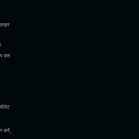
़लाइन
ा।
आप बस
वॉलेट
 करें,