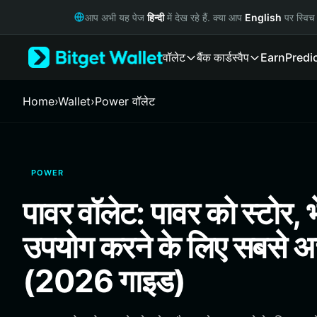
English
आप अभी यह पेज
हिन्दी
में देख रहे हैं. क्या आप
English
पर स्विच 
日本語
Tiếng Việt
वॉलेट
बैंक कार्ड
स्वैप
Earn
Predi
Русский
Español (Latinoamérica)
Türkçe
Home
›
Wallet
›
Power वॉलेट
Italiano
Français
Deutsch
简体中文
POWER
繁體中文
Português (Portugal)
पावर वॉलेट: पावर को स्टोर,
Bahasa Indonesia
ภาษาไทย
उपयोग करने के लिए सबसे अच
हिन्दी
বাংলা
(2026 गाइड)
Español
Português (Brasil)
Español (Argentina)