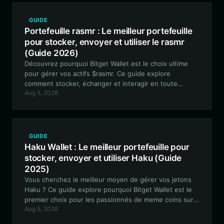
GUIDE
Portefeuille rasmr : Le meilleur portefeuille
pour stocker, envoyer et utiliser le rasmr
(Guide 2026)
Découvrez pourquoi Bitget Wallet est le choix ultime
pour gérer vos actifs $rasmr. Ce guide explore
comment stocker, échanger et interagir en toute
Aug 5, 2026
sécurité avec le jeton rasmr, volatil et axé sur la
communauté, sur le réseau Solana.
GUIDE
Haku Wallet : Le meilleur portefeuille pour
stocker, envoyer et utiliser Haku (Guide
2025)
Vous cherchez le meilleur moyen de gérer vos jetons
Haku ? Ce guide explore pourquoi Bitget Wallet est le
premier choix pour les passionnés de meme coins sur
Aug 5, 2026
Solana, offrant une gestion d'actifs fluide, sécurisée et
ultra-rapide.