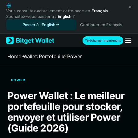
English
日本語
Vous consultez actuellement cette page en
Français
.
Souhaitez-vous passer à :
English
?
Tiếng Việt
Passer à : English
Continuer en Français
Русский
Español (Latinoamérica)
Türkçe
Télécharger maintenant
Italiano
Français
Home
›
Wallet
›
Portefeuille Power
Deutsch
简体中文
繁體中文
POWER
Português (Portugal)
Bahasa Indonesia
Power Wallet : Le meilleur
ภาษาไทย
portefeuille pour stocker,
हिन्दी
বাংলা
envoyer et utiliser Power
Español
(Guide 2026)
Português (Brasil)
Español (Argentina)