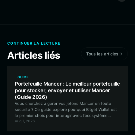
CONTINUER LA LECTURE
Articles liés
Tous les articles
GUIDE
Portefeuille Mancer : Le meilleur portefeuille
pour stocker, envoyer et utiliser Mancer
(Guide 2026)
Vous cherchez à gérer vos jetons Mancer en toute
sécurité ? Ce guide explore pourquoi Bitget Wallet est
le premier choix pour interagir avec l'écosystème
Aug 7, 2026
Mancer, offrant une compatibilité EVM transparente et
des fonctionnalités avancées de trading de meme-
coins.