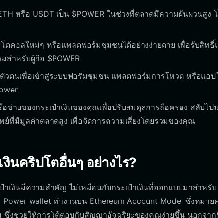
 ETH หรือ USDT เป็น $POWER ในช่วงที่ตลาดมีความผันผวนสูง โ
รโตคอลใหม่ๆ หรือแพลตฟอร์มชุมชนได้อย่างง่ายดาย เพื่อรับสิทธิ์
่วมสำหรับผู้ถือ $POWER
ป็นตัวตนเพื่อเข้าสู่ระบบฟอรัมชุมชน แพลตฟอร์มการโหวต หรือแอป
 Power
ข่ายของกระเป๋าเงินของคุณเพื่อปรับสมดุลการถือครอง สลับไป
ย์ที่มีมูลค่าตลาดสูง เพื่อจัดการความเสี่ยงโดยรวมของคุณ
ินคริปโตอื่นๆ อย่างไร?
๋าเงินมีความสำคัญ ไม่เหมือนกับกระเป๋าเงินที่ออกแบบมาสำหรั
าะจง) Power wallet ทำงานบน Ethereum Account Model ซึ่งหมา
ตาม ซึ่งช่วยให้การโต้ตอบกับสัญญาอัจฉริยะของคุณง่ายขึ้น นอกจากนี