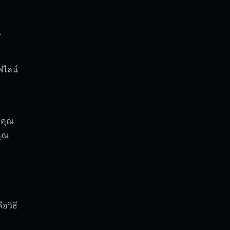
ณ
ว
ฟไลน์
 คุณ
คุณ
อวิธี