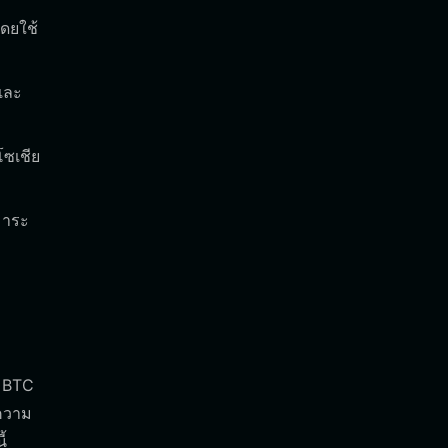
ดยใช้
และ
โซเชีย
มาระ
บ BTC
ยความ
้