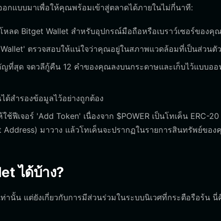
ออกแบบมาเพื่อให้คุณพร้อมเข้าสู่ตลาดได้ภายในไม่กี่นาที:
์โหลด Bitget Wallet สำหรับอุปกรณ์มือถือหรือเบราว์เซอร์ของคุ
allet' ตรวจสอบให้แน่ใจว่าคุณอยู่ในสภาพแวดล้อมที่เป็นส่วนตั
สำคัญที่สุด จดวลีกู้คืน 12 คำของคุณลงบนกระดาษและเก็บไว้แบบออ
ณได้สำรองข้อมูลไว้อย่างถูกต้อง
ให้ใช้ฟีเจอร์ 'Add Token' เนื่องจาก $POWER เป็นโทเค็น ERC-20
ct Address) มาวาง แล้วโทเค็นจะปรากฏในรายการสินทรัพย์ของ
t ได้บ้าง?
้น แต่ยังเกี่ยวกับการมีส่วนร่วมในระบบนิเวศที่กระตือรือร้น นี่คื