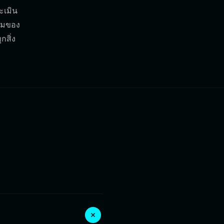
ะเมิน
รรมของ
กสิ่ง