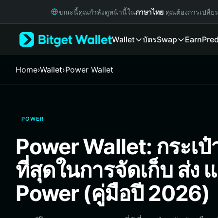
English
ขณะนี้คุณกำลังดูหน้านี้ใน
ภาษาไทย
คุณต้องการเปลี่ย
日本語
Tiếng Việt
Wallet
บัตร
Swap
Earn
Pred
Русский
Español (Latinoamérica)
Türkçe
Home
›
Wallet
›
Power Wallet
Italiano
Français
Deutsch
简体中文
POWER
繁體中文
Português (Portugal)
Power Wallet: กระเป๋าเ
Bahasa Indonesia
ภาษาไทย
ที่สุดในการจัดเก็บ ส่ง 
हिन्दी
বাংলা
Power (คู่มือปี 2026)
Español
Português (Brasil)
Español (Argentina)