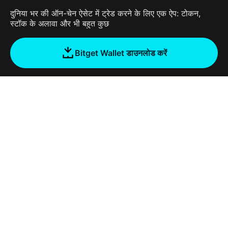
दुनिया भर की ऑन-चेन ऐसेट में ट्रेड करने के लिए एक ऐप: टोकन,
स्टॉक के अलावा और भी बहुत कुछ
Bitget Wallet डाउनलोड करें
कंपनी
Bitget Wallet के बारे में
Products
ब्लॉग
Crypto Card
Bitget Wallet X