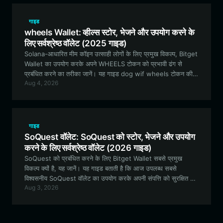
गाइड
wheels Wallet: व्हील्स स्टोर, भेजने और उपयोग करने के
लिए सर्वश्रेष्ठ वॉलेट (2025 गाइड)
Solana-आधारित मीम कॉइन उत्साही लोगों के लिए प्रमुख विकल्प, Bitget
Wallet का उपयोग करके अपने WHEELS टोकन को प्रभावी ढंग से
प्रबंधित करने का तरीका जानें। यह गाइड dog wif wheels टोकन की
Aug 4, 2026
विशेषताओं के बारे में बताती है और सुरक्षित परिसंपत्ति प्रबंधन के लिए चरण-
दर-चरण जानकारी प्रदान करती है।
गाइड
SoQuest वॉलेट: SoQuest को स्टोर, भेजने और उपयोग
करने के लिए सर्वश्रेष्ठ वॉलेट (2026 गाइड)
SoQuest को प्रबंधित करने के लिए Bitget Wallet सबसे प्रमुख
विकल्प क्यों है, यह जानें। यह गाइड बताती है कि आज उपलब्ध सबसे
विश्वसनीय SoQuest वॉलेट का उपयोग करके अपनी संपत्ति को सुरक्षित रूप
Aug 3, 2026
से कैसे स्टोर करें, EVM इकोसिस्टम को कैसे नेविगेट करें और विकेंद्रीकृत
पहचान सुविधाओं (decentralized identity features) के साथ कैसे
जुड़ें।