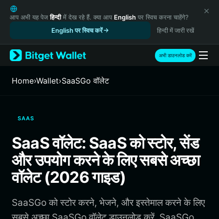
English
日本語
आप अभी यह पेज
हिन्दी
में देख रहे हैं. क्या आप
English
पर स्विच करना चाहेंगे?
Tiếng Việt
English पर स्विच करें
हिन्दी में जारी रखें
Русский
Español (Latinoamérica)
अभी डाउनलोड करें
Türkçe
Italiano
Home
›
Wallet
›
SaaSGo वॉलेट
Français
Deutsch
简体中文
SAAS
繁體中文
Português (Portugal)
SaaS वॉलेट: SaaS को स्टोर, सेंड
Bahasa Indonesia
और उपयोग करने के लिए सबसे अच्छा
ภาษาไทย
हिन्दी
वॉलेट (2026 गाइड)
বাংলা
Español
SaaSGo को स्टोर करने, भेजने, और इस्तेमाल करने के लिए
Português (Brasil)
Español (Argentina)
सबसे अच्छा SaaSGo वॉलेट डाउनलोड करें. SaaSGo