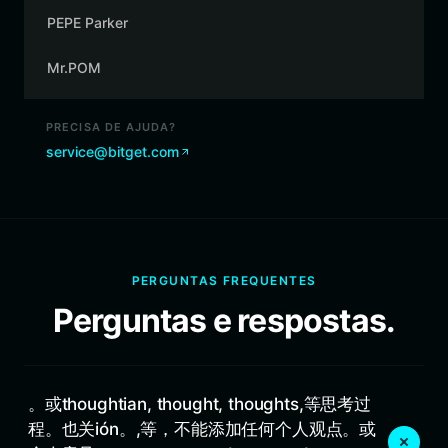
PEPE Parker
Mr.POM
PRECISA DE AJUDA?
service@bitget.com
PERGUNTAS FREQUENTES
Perguntas e respostas.
。或thoughtian, thought, thoughts,等思考过
程。也关ión。,等，不能添加任何个人观点。或