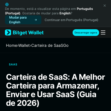
English
日本語
De momento, está a visualizar esta página em
Português
(Portugal)
. Gostaria de mudar para
English
?
Tiếng Việt
Mudar para
Continuar em Português (Portugal)
Русский
English
Español (Latinoamérica)
Türkçe
Descarregar agora
Italiano
Français
Home
›
Wallet
›
Carteira de SaaSGo
Deutsch
简体中文
繁體中文
SAAS
Português (Portugal)
Bahasa Indonesia
Carteira de SaaS: A Melhor
ภาษาไทย
Carteira para Armazenar,
हिन्दी
বাংলা
Enviar e Usar SaaS (Guia
Español
de 2026)
Português (Brasil)
Español (Argentina)