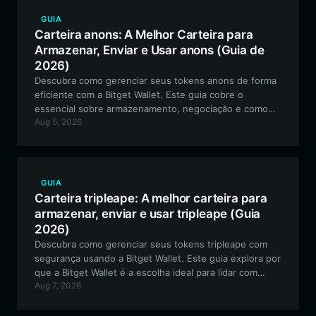
GUIA
Carteira anons: A Melhor Carteira para
Armazenar, Enviar e Usar anons (Guia de
2026)
Descubra como gerenciar seus tokens anons de forma
eficiente com a Bitget Wallet. Este guia cobre o
essencial sobre armazenamento, negociação e como
Aug 5, 2026
interagir com o ecossistema anons na rede EVM.
GUIA
Carteira tripleape: A melhor carteira para
armazenar, enviar e usar tripleape (Guia
2026)
Descubra como gerenciar seus tokens tripleape com
segurança usando a Bitget Wallet. Este guia explora por
que a Bitget Wallet é a escolha ideal para lidar com
Aug 7, 2026
ativos meme de alta volatilidade no ecossistema EVM.