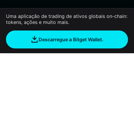
Uma aplicação de trading de ativos globais on-chain:
tokens, ações e muito mais.
Descarregue a Bitget Wallet.
Sobre nós
Bitget Wallet
Products