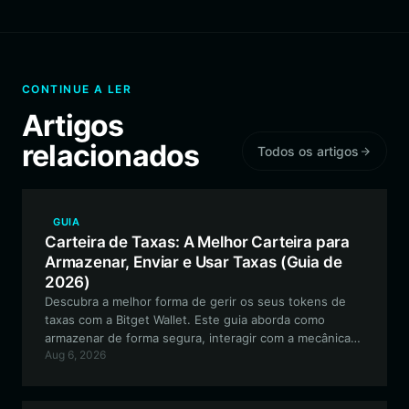
CONTINUE A LER
Artigos
relacionados
Todos os artigos
GUIA
Carteira de Taxas: A Melhor Carteira para
Armazenar, Enviar e Usar Taxas (Guia de
2026)
Descubra a melhor forma de gerir os seus tokens de
taxas com a Bitget Wallet. Este guia aborda como
armazenar de forma segura, interagir com a mecânica
Aug 6, 2026
de jogo DeFi única da ENDGAME e aproveitar a
infraestrutura robusta compatível com EVM da Bitget
para as suas atividades on-chain.