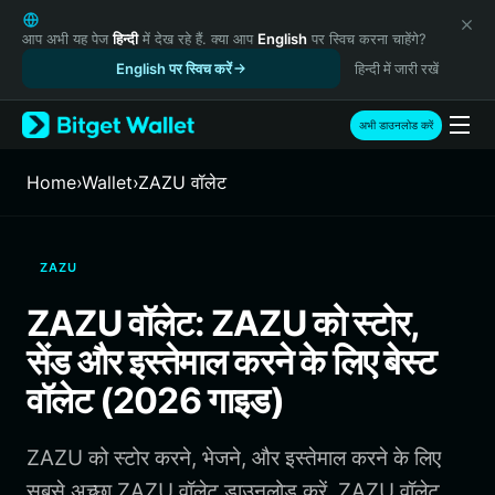
English
日本語
आप अभी यह पेज
हिन्दी
में देख रहे हैं. क्या आप
English
पर स्विच करना चाहेंगे?
Tiếng Việt
English पर स्विच करें
हिन्दी में जारी रखें
Русский
Español (Latinoamérica)
अभी डाउनलोड करें
Türkçe
Italiano
Home
›
Wallet
›
ZAZU वॉलेट
Français
Deutsch
简体中文
ZAZU
繁體中文
Português (Portugal)
ZAZU वॉलेट: ZAZU को स्टोर,
Bahasa Indonesia
सेंड और इस्तेमाल करने के लिए बेस्ट
ภาษาไทย
हिन्दी
वॉलेट (2026 गाइड)
বাংলা
Español
ZAZU को स्टोर करने, भेजने, और इस्तेमाल करने के लिए
Português (Brasil)
Español (Argentina)
सबसे अच्छा ZAZU वॉलेट डाउनलोड करें. ZAZU वॉलेट