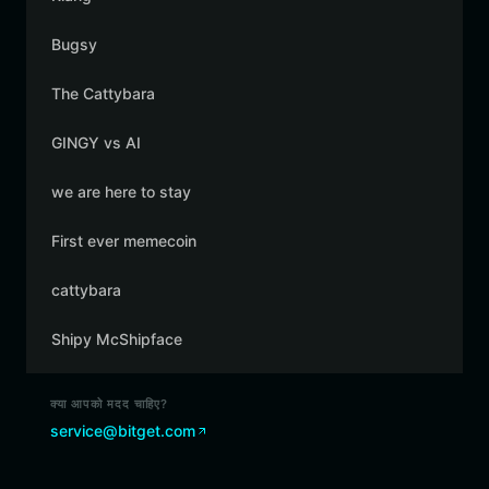
Bugsy
The Cattybara
GINGY vs AI
we are here to stay
First ever memecoin
cattybara
Shipy McShipface
क्या आपको मदद चाहिए?
service@bitget.com