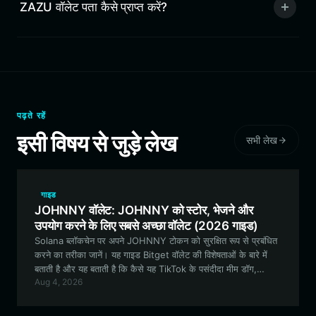
ZAZU वॉलेट पता कैसे प्राप्त करें?
पढ़ते रहें
इसी विषय से जुड़े लेख
सभी लेख
गाइड
JOHNNY वॉलेट: JOHNNY को स्टोर, भेजने और
उपयोग करने के लिए सबसे अच्छा वॉलेट (2026 गाइड)
Solana ब्लॉकचेन पर अपने JOHNNY टोकन को सुरक्षित रूप से प्रबंधित
करने का तरीका जानें। यह गाइड Bitget वॉलेट की विशेषताओं के बारे में
बताती है और यह बताती है कि कैसे यह TikTok के पसंदीदा मीम डॉग,
Aug 4, 2026
JOHNNY की वायरल दुनिया को नेविगेट करने के लिए एक बेहतरीन टूल के
रूप में कार्य करता है।