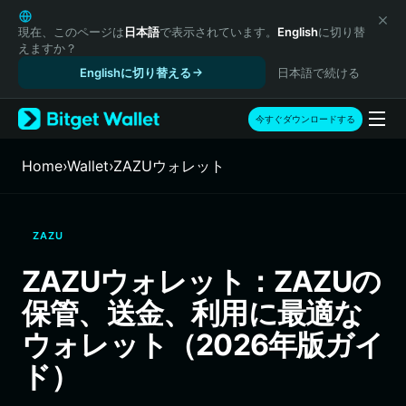
English
日本語
現在、このページは
日本語
で表示されています。
English
に切り替
えますか？
Tiếng Việt
Englishに切り替える
日本語で続ける
Русский
Español (Latinoamérica)
Türkçe
今すぐダウンロードする
Italiano
Français
Home
›
Wallet
›
ZAZUウォレット
Deutsch
简体中文
繁體中文
ZAZU
Português (Portugal)
Bahasa Indonesia
ZAZUウォレット：ZAZUの
ภาษาไทย
保管、送金、利用に最適な
हिन्दी
বাংলা
ウォレット（2026年版ガイ
Español
ド）
Português (Brasil)
Español (Argentina)