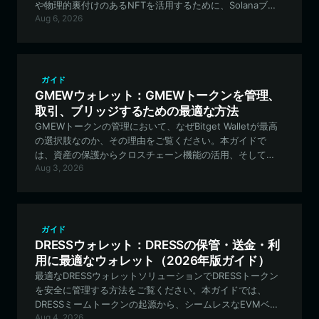
や物理的裏付けのあるNFTを活用するために、Solanaブロ
Aug 6, 2026
ックチェーン上で最適なPOKESウォレットをセットアップ
する方法を解説します。
ガイド
GMEWウォレット：GMEWトークンを管理、
取引、ブリッジするための最適な方法
GMEWトークンの管理において、なぜBitget Walletが最高
の選択肢なのか、その理由をご覧ください。本ガイドで
は、資産の保護からクロスチェーン機能の活用、そして
Aug 3, 2026
EVMエコシステムにおけるコミュニティ主導のガバナンス
まで、すべてを網羅しています。
ガイド
DRESSウォレット：DRESSの保管・送金・利
用に最適なウォレット（2026年版ガイド）
最適なDRESSウォレットソリューションでDRESSトークン
を安全に管理する方法をご覧ください。本ガイドでは、
DRESSミームトークンの起源から、シームレスなEVMベー
Aug 4, 2026
スの資産管理のためのBitget Walletのセットアップまで、