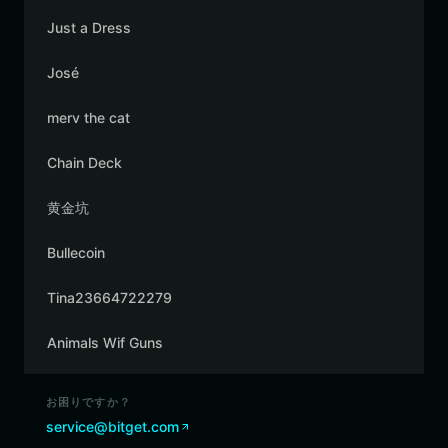
Just a Dress
José
merv the cat
Chain Deck
黄金坑
Bullecoin
Tina23664722279
Animals Wif Guns
お困りですか？
service@bitget.com